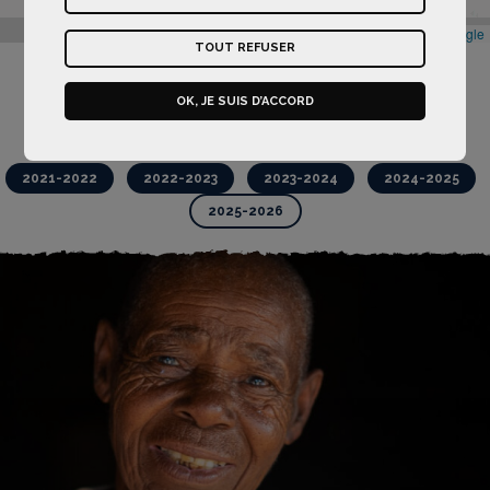
Leaflet
|
Map data ©
Google
TOUT REFUSER
OK, JE SUIS D’ACCORD
Retour à la carte
Les projets
2021-2022
2022-2023
2023-2024
2024-2025
2025-2026