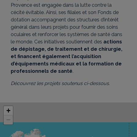
Provence est engagée dans la lutte contre la
cécité évitable. Ainsi, ses filiales et son Fonds de
dotation accompagnent des structures d’intérêt
général dans leurs projets pour fournir des soins
oculaires et renforcer les systèmes de santé dans
le monde. Ces initiatives soutiennent des
actions
de dépistage, de traitement et de chirurgie,
et financent également l’acquisition
d’équipements médicaux et la formation de
professionnels de santé
.
Découvrez les projets soutenus ci-dessous
.
La carte n'est pas compatible avec l'utilisation d'un lecteur d
Passer la carte
+
−