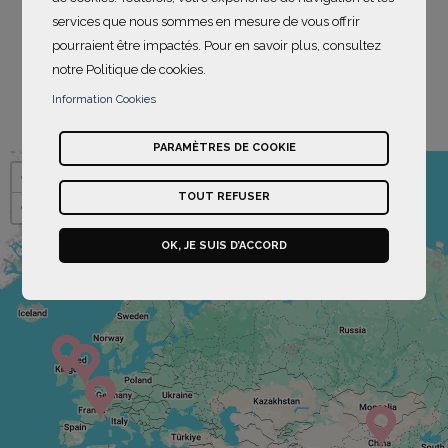
Maison soutiennent elles aussi des projets
services que nous sommes en mesure de vous offrir
favorisant l’autonomisation des femmes dans leur
pourraient être impactés. Pour en savoir plus, consultez
pays.
notre Politique de cookies.
Découvrez les projets soutenus ci-dessous
.
Information Cookies
PARAMÈTRES DE COOKIE
La carte n'est pas compatible avec l'utilisation d'un lecteur d
Passer la carte
+
TOUT REFUSER
−
OK, JE SUIS D’ACCORD