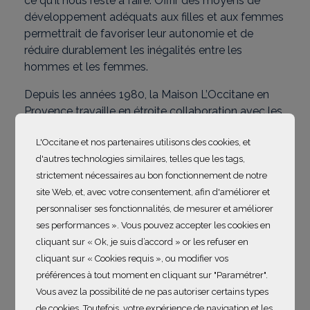
ce qu'il nous reste à faire. Offrir des moyens de
développement adéquats aux filles et aux femmes
permettrait de favoriser leur autonomie et de
réduire durablement les inégalités entre les
hommes et les femmes.
Depuis les années 1980, la Maison L’Occitane en
Provence travaille en étroite collaboration avec les
femmes productrices de beurre de karité au
L'Occitane et nos partenaires utilisons des cookies, et
Burkina Faso. Dans le prolongement de cette
d'autres technologies similaires, telles que les tags,
relation, le Fonds L’Occitane en Provence
strictement nécessaires au bon fonctionnement de notre
accompagne, depuis 2006, le développement
site Web, et, avec votre consentement, afin d'améliorer et
socio-économique des filles et des femmes de ce
personnaliser ses fonctionnalités, de mesurer et améliorer
pays. Grâce à des projets œuvrant pour
ses performances ». Vous pouvez accepter les cookies en
l’éducation, la formation professionnelle et
cliquant sur « Ok, je suis d’accord » or les refuser en
l’entrepreneuriat
, le Fonds L’Occitane en
cliquant sur « Cookies requis », ou modifier vos
Provence s’investit pour améliorer leurs conditions
préférences à tout moment en cliquant sur "Paramétrer".
de vie et pour mettre en place de meilleurs
Vous avez la possibilité de ne pas autoriser certains types
pratiques sociales. Depuis 2 ans, les filiales de la
de cookies. Toutefois, votre expérience de navigation et les