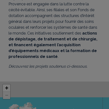
Provence est engagée dans la lutte contre la
cécité évitable. Ainsi, ses filiales et son Fonds de
dotation accompagnent des structures d’intérêt
général dans leurs projets pour fournir des soins
oculaires et renforcer les systèmes de santé dans
le monde. Ces initiatives soutiennent des
actions
de dépistage, de traitement et de chirurgie,
et financent également l’acquisition
d’équipements médicaux et la formation de
professionnels de santé
.
Découvrez les projets soutenus ci-dessous
.
La carte n'est pas compatible avec l'utilisation d'un lecteur d
Passer la carte
+
−