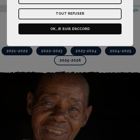
Leaflet
|
Map data ©
Google
TOUT REFUSER
OK, JE SUIS D’ACCORD
Retour à la carte
Les projets
2021-2022
2022-2023
2023-2024
2024-2025
2025-2026