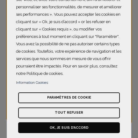
rôle de la Fondation
particulièrement à
personnaliser ses fonctionnalités, de mesurer et améliorer
L'OCCITANE est de
cœur. Je suis heureux
ses performances ». Vous pouvez accepter les cookies en
cliquant sur « Ok, je suis d’accord » or les refuser en
catalyser toutes ces
et fier de pouvoir
cliquant sur « Cookies requis », ou modifier vos
énergies afin de créer
mettre mes pas dans
préférences à tout moment en cliquant sur "Paramétrer".
une réelle cohérence
les traces d’une
Vous avez la possibilité de ne pas autoriser certains types
entre l’histoire de
entreprise qui a
de cookies. Toutefois, votre expérience de navigation et les
L’OCCITANE et les
toujours eu des
services que nous sommes en mesure de vous offrir
pourraient être impactés. Pour en savoir plus, consultez
actions menées par la
valeurs très fortes,
notre Politique de cookies.
Fondation."
ancrées depuis
Information Cookies
l’origine, et de les faire
Olivier Baussan, Vice-Président de la Fondation et
miennes."
PARAMÈTRES DE COOKIE
Fondateur de L'OCCITANE
Reinold Geiger, Président de la Fondation et
TOUT REFUSER
Président de L'OCCITANE
OK, JE SUIS D’ACCORD