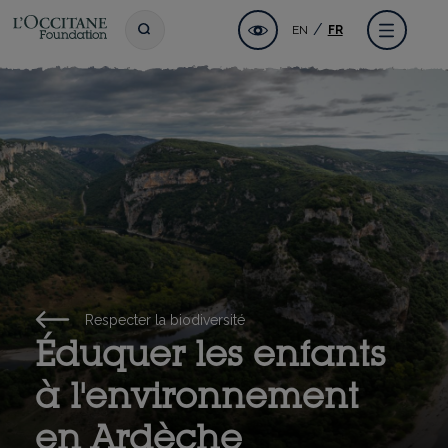
Aller
Fondation l'OCCITANE
Accessibilité
Toggle search
Menu
EN
FR
au
contenu
principal
Respecter la biodiversité
Éduquer les enfants
à l'environnement
en Ardèche