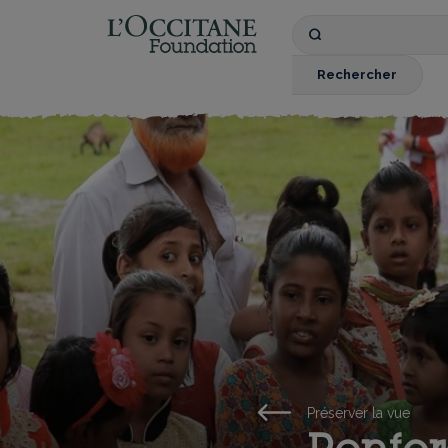
Fondation l'OCCIT
Recherche
par
mots
Rechercher
clés
Préserver la vue