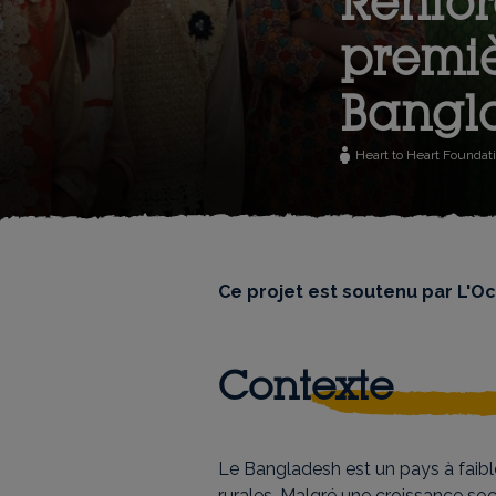
Renfor
premiè
Bangl
Heart to Heart Foundat
Ce projet est soutenu par L'O
Contexte
Le Bangladesh est un pays à faibl
rurales. Malgré une croissance soc