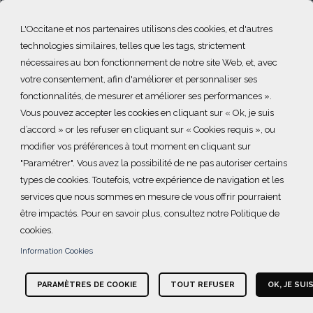
 tout le monde connaîtra une déficience visuelle ou une affect
L'Occitane et nos partenaires utilisons des cookies, et d'autres
htalmologiques. L'accès aux soins oculaires primaires reste un
technologies similaires, telles que les tags, strictement
urales.
nécessaires au bon fonctionnement de notre site Web, et, avec
votre consentement, afin d'améliorer et personnaliser ses
fonctionnalités, de mesurer et améliorer ses performances ».
+
Vous pouvez accepter les cookies en cliquant sur « Ok, je suis
d’accord » or les refuser en cliquant sur « Cookies requis », ou
−
modifier vos préférences à tout moment en cliquant sur
"Paramétrer". Vous avez la possibilité de ne pas autoriser certains
types de cookies. Toutefois, votre expérience de navigation et les
services que nous sommes en mesure de vous offrir pourraient
être impactés. Pour en savoir plus, consultez notre Politique de
cookies.
Information Cookies
PARAMÈTRES DE COOKIE
TOUT REFUSER
OK, JE SUI