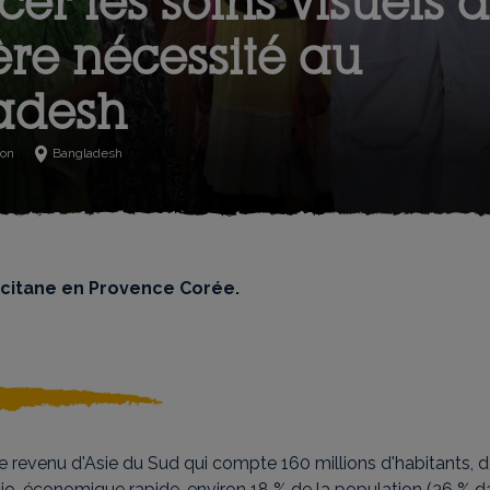
cer les soins visuels 
re nécessité au
adesh
ion
Bangladesh
ccitane en Provence Corée.
e revenu d'Asie du Sud qui compte 160 millions d'habitants, 
io-économique rapide, environ 18 % de la population (36 % da