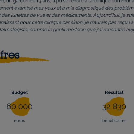
slam, un garçon de 13 ans, a pu se rendre à la clinique communa
ement examiné mes yeux et a m'a diagnostiqué des problèm
nt des lunettes de vue et des médicaments. Aujourd'hui, je su
naissant pour cette clinique car sinon, je n'aurais pas reçu l'a
talmologiste, comme le gentil médecin que j'ai rencontré aujo
fres
Budget
Résultat
60 000
32 830
euros
bénéficiaires