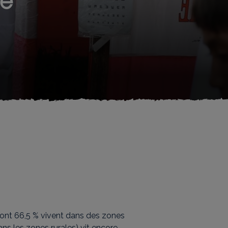
de
dont 66,5 % vivent dans des zones
ns les zones rurales) vit encore