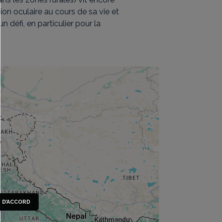
ion oculaire au cours de sa vie et
 défi, en particulier pour la
S D’ACCORD