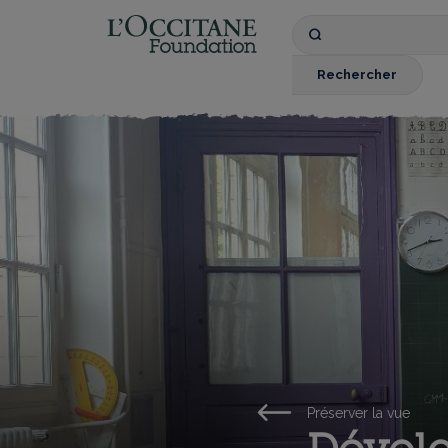
Fondation l'OCCIT
Recherche
par
mots
Rechercher
clés
Préserver la vue