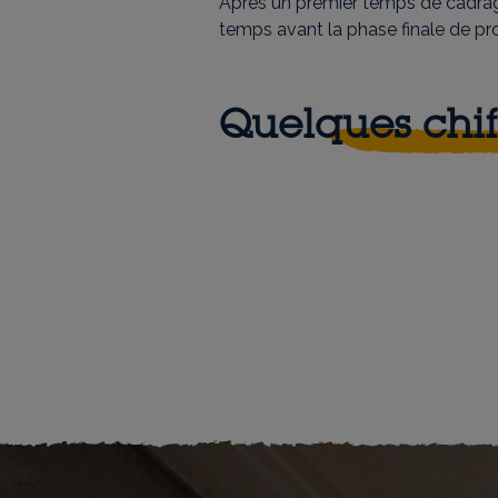
Après un premier temps de cadrag
temps avant la phase finale de pro
Quelques chif