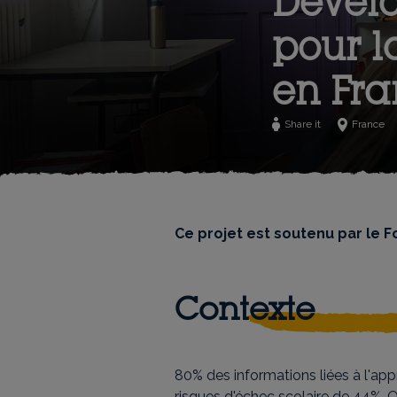
Dévelo
pour l
en Fr
Share it
France
Ce projet est soutenu par le 
Contexte
80% des informations liées à l'app
risques d'échec scolaire de 44%. O