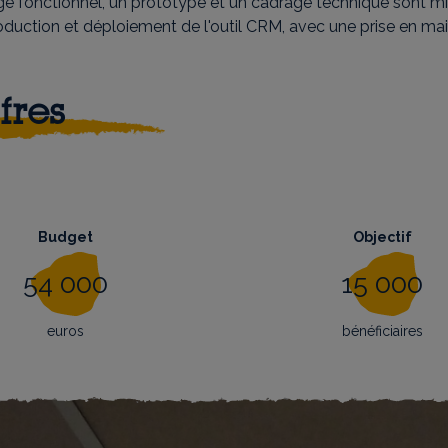
e fonctionnel, un prototype et un cadrage technique sont m
duction et déploiement de l'outil CRM, avec une prise en main
fres
Budget
Objectif
54 000
15 000
euros
bénéficiaires