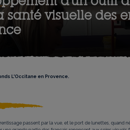
ppement d'un outil di
a santé visuelle des e
ance
Fonds L'Occitane en Provence.
rentissage passent par la vue, et le port de lunettes, quand n
r une grande partie des français renoncent aux soins visuels