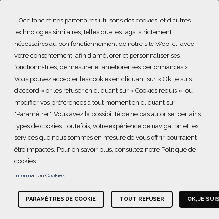
ment la médecine scolaire manque souvent de moyens et un no
L'Occitane et nos partenaires utilisons des cookies, et d'autres
oubles visuels: il y a en moyenne un médecin scolaire pour 12
technologies similaires, telles que les tags, strictement
nécessaires au bon fonctionnement de notre site Web, et, avec
votre consentement, afin d'améliorer et personnaliser ses
+
fonctionnalités, de mesurer et améliorer ses performances ».
Vous pouvez accepter les cookies en cliquant sur « Ok, je suis
−
d’accord » or les refuser en cliquant sur « Cookies requis », ou
modifier vos préférences à tout moment en cliquant sur
"Paramétrer". Vous avez la possibilité de ne pas autoriser certains
types de cookies. Toutefois, votre expérience de navigation et les
services que nous sommes en mesure de vous offrir pourraient
être impactés. Pour en savoir plus, consultez notre Politique de
cookies.
Information Cookies
PARAMÈTRES DE COOKIE
TOUT REFUSER
OK, JE SUI