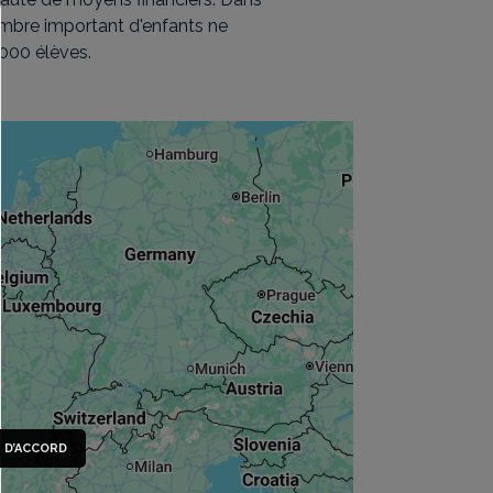
mbre important d'enfants ne
 000 élèves.
S D’ACCORD