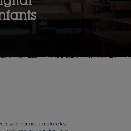
gital
nfants
écessaire, permet de réduire les
 faute de moyens financiers. Dans