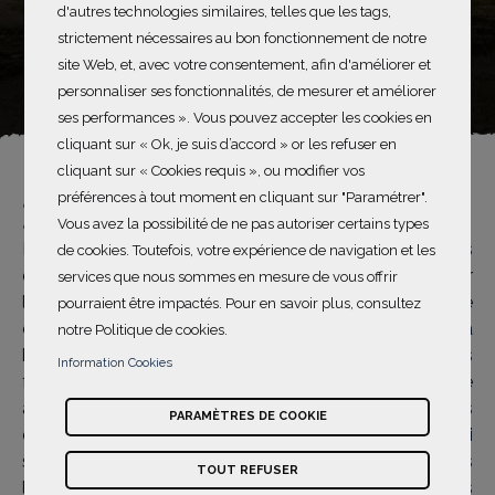
d'autres technologies similaires, telles que les tags,
strictement nécessaires au bon fonctionnement de notre
hectares de terre préservés
site Web, et, avec votre consentement, afin d'améliorer et
voir les projets
personnaliser ses fonctionnalités, de mesurer et améliorer
ses performances ». Vous pouvez accepter les cookies en
cliquant sur « Ok, je suis d’accord » or les refuser en
cliquant sur « Cookies requis », ou modifier vos
préférences à tout moment en cliquant sur "Paramétrer".
Nos actions
Vous avez la possibilité de ne pas autoriser certains types
La Maison L’Occitane en Provence soutient depuis ses
de cookies. Toutefois, votre expérience de navigation et les
débuts des initiatives pour aider les autres et protéger
services que nous sommes en mesure de vous offrir
l’environnement. Depuis 2006, sa philanthropique se
pourraient être impactés. Pour en savoir plus, consultez
concentre sur la préservation de la vue, le respect de la
notre Politique de cookies.
biodiversité et la promotion de l'indépendance des
Information Cookies
femmes. Pour ce faire, la Maison adopte une double
approche philanthropique : elle agit à travers son Fonds
PARAMÈTRES DE COOKIE
de dotation (le Fonds L’Occitane en Provence), qui
s’engage dans des collaborations de long terme dans
TOUT REFUSER
le monde entier, et ses filiales, qui soutiennent des