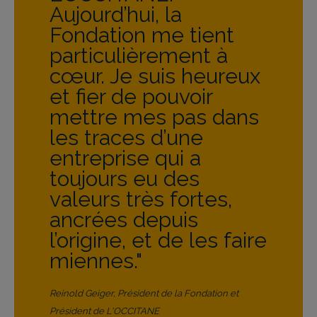
Aujourd’hui, la
fait qu’extérioriser ce
Fondation me tient
qui est à l’intérieur. Le
particulièrement à
rôle de la Fondation
cœur. Je suis heureux
L'OCCITANE est de
et fier de pouvoir
catalyser toutes ces
mettre mes pas dans
énergies afin de créer
les traces d’une
une réelle cohérence
entreprise qui a
entre l’histoire de
toujours eu des
L’OCCITANE et les
valeurs très fortes,
actions menées par la
ancrées depuis
Fondation."
l’origine, et de les faire
Olivier Baussan, Vice-Président de la Fondation et
miennes."
Fondateur de L'OCCITANE
Reinold Geiger, Président de la Fondation et
Président de L'OCCITANE