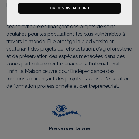
initiatives locales sur leurs territoires.
OK, JE SUIS D’ACCORD
La Maison L’Occitane en Provence lutte contre la
cécité évitable en finançant des projets de soins
oculaires pour les populations les plus vulnérables à
travers le monde. Elle protège la biodiversité en
soutenant des projets de reforestation, d’agroforesterie
et de préservation des espèces menacées dans des
zones particulièrement menacées à l'international.
Enfin, la Maison œuvre pour l’indépendance des
femmes en finançant des projets d’accès à l'éducation,
de formation professionnelle et d'entrepreneuriat.
Préserver la vue