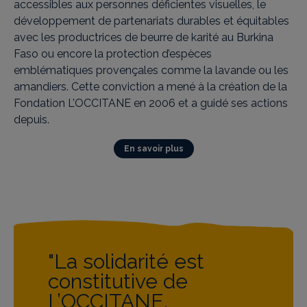
accessibles aux personnes déficientes visuelles, le
développement de partenariats durables et équitables
avec les productrices de beurre de karité au Burkina
Faso ou encore la protection d’espèces
emblématiques provençales comme la lavande ou les
amandiers. Cette conviction a mené à la création de la
Fondation L’OCCITANE en 2006 et a guidé ses actions
depuis.
En savoir plus
"La solidarité est
"Cette Fondation est
constitutive de
née de toute l’âme de
L’OCCITANE.
L’OCCITANE. Elle ne