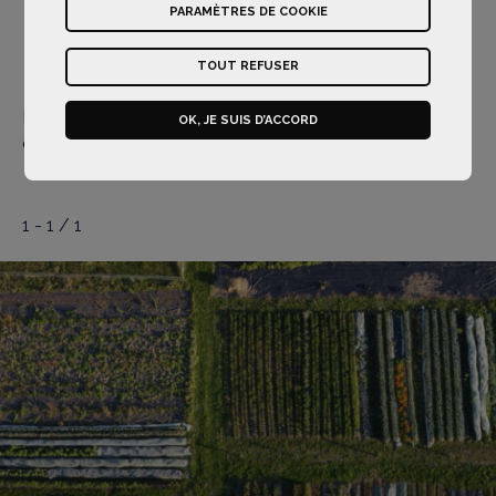
PARAMÈTRES DE COOKIE
l'accompagnement
le financement
TOUT REFUSER
l'agroforesterie
Pour plus d'informations sur Fermes d'Avenir,
OK, JE SUIS D’ACCORD
cliquez
ici
.
1 - 1 / 1