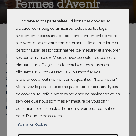
Fermes d'Avenir
L'Occitane et nos partenaires utilisons des cookies, et
d'autres technologies similaires, telles que les tags,
strictement nécessaires au bon fonctionnement de notre
site Web, et, avec votre consentement, afin d'améliorer et
personnaliser ses fonctionnalités, de mesurer et améliorer
Fermes d’Avenir est une association du Groupe SOS qui
ses performances ». Vous pouvez accepter les cookies en
soutient le développement de l’agroécologie depuis
cliquant sur « Ok, je suis d’accord » or les refuser en
2013. Sa mission est de rendre les modèles
cliquant sur « Cookies requis », ou modifier vos
agroécologiques viables et désirables afin qu’ils se
préférences à tout moment en cliquant sur "Paramétrer".
diffusent partout en France. Sa vision est illustrée par
Vous avez la possibilité de ne pas autoriser certains types
la Fleur de l’Agroécologie : une agriculture qui nourrit les
de cookies. Toutefois, votre expérience de navigation et les
Français et qui rémunère les agriculteurs dans le
services que nous sommes en mesure de vous offrir
respect des limites planétaires. Ses programmes
pourraient être impactés. Pour en savoir plus, consultez
s'organisent autour de 5 pôles:
notre Politique de cookies.
Information Cookies
la sensibilisation
la formation