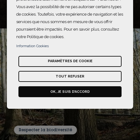
Fonds de dotation ONF "Agir pour la Forêt"
Vous avez la possibilité de ne pas autoriser certains types
France
de cookies. Toutefois, votre expérience de navigation et les
En savoir plus
services que nous sommes en mesure de vous offrir
pourraient être impactés. Pour en savoir plus, consultez
notre Politique de cookies.
Information Cookies
PARAMÈTRES DE COOKIE
TOUT REFUSER
OK, JE SUIS D’ACCORD
Respecter la biodiversité