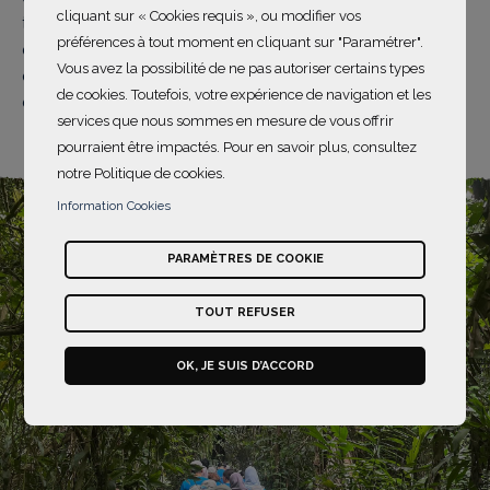
cliquant sur « Cookies requis », ou modifier vos
travers des activités de renforcement des capacités et
préférences à tout moment en cliquant sur "Paramétrer".
de partage des connaissances visent à renforcer les
Vous avez la possibilité de ne pas autoriser certains types
objectifs de conservation en encourageant la gestion
de cookies. Toutefois, votre expérience de navigation et les
communautaire des forêts.
services que nous sommes en mesure de vous offrir
pourraient être impactés. Pour en savoir plus, consultez
notre Politique de cookies.
Information Cookies
PARAMÈTRES DE COOKIE
TOUT REFUSER
OK, JE SUIS D’ACCORD