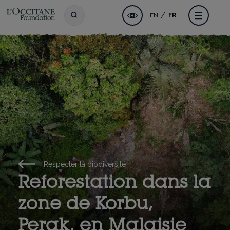
Aller
Fondation l'OCCITANE
Accessibilité
Toggle search
Menu
EN
FR
au
contenu
principal
Respecter la biodiversité
Reforestation dans la
zone de Korbu,
Perak, en Malaisie