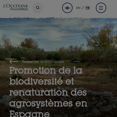
Aller
Fondation l'OCCITANE
Accessibilité
Toggle search
Menu
EN
FR
au
contenu
principal
Respecter la biodiversité
Promotion de la
biodiversité et
renaturation des
agrosystèmes en
Espagne