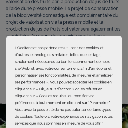
valorisation des fruits par la production de jus de fruits
à l’aide d’une presse mobile. Le projet de conservation
de la biodiversité domestique est complémentaire du
projet de valorisation via la presse mobile et la
production de jus de fruits qui valorisera également les
savoir-faire. Au cours de son existence le Parc a
inventorié de très nombreuses variétés de fruits
L'Occitane et nos partenaires utilisons des cookies, et
typiques du territoire et adaptées aux multiples micro-
d'autres technologies similaires, telles que les tags,
climats de cette zone. Cette multiplicité de variétés
strictement nécessaires au bon fonctionnement de notre
fruitières anciennes présente un grand intérêt local, un
site Web, et, avec votre consentement, afin d'améliorer et
énorme patrimoine génétique et compose une
personnaliser ses fonctionnalités, de mesurer et améliorer
véritable biodiversité domestique à préserver et faire
ses performances ». Vous pouvez accepter les cookies en
connaître.
cliquant sur « Ok, je suis d’accord » or les refuser en
cliquant sur « Cookies requis », ou modifier vos
préférences à tout moment en cliquant sur "Paramétrer".
Vous avez la possibilité de ne pas autoriser certains types
de cookies. Toutefois, votre expérience de navigation et les
services que nous sommes en mesure de vous offrir