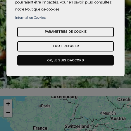
pourraient être impactés. Pour en savoir plus, consultez
notre Politique de cookies.
Information Cookies
PARAMÈTRES DE COOKIE
TOUT REFUSER
OK, JE SUIS D’ACCORD
+
−