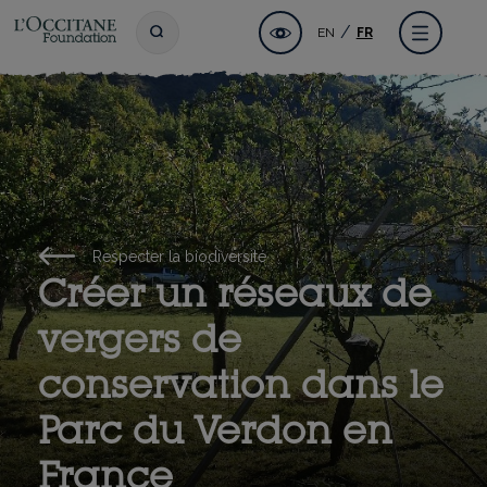
Aller
Fondation l'OCCITANE
Accessibilité
Toggle search
Menu
EN
FR
au
contenu
principal
Respecter la biodiversité
Créer un réseaux de
vergers de
conservation dans le
Parc du Verdon en
France