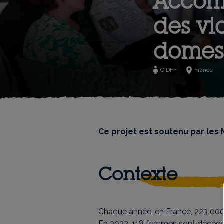
Accomp
des vi
domes
CIDFF
France
Ce projet est soutenu par les
Contexte
Chaque année, en France, 223 000 
En 2022, 118 femmes sont décéd