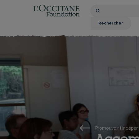
Fondation l'OCCIT
Recherche
par
mots
Rechercher
clés
Promouvoir l'indépe