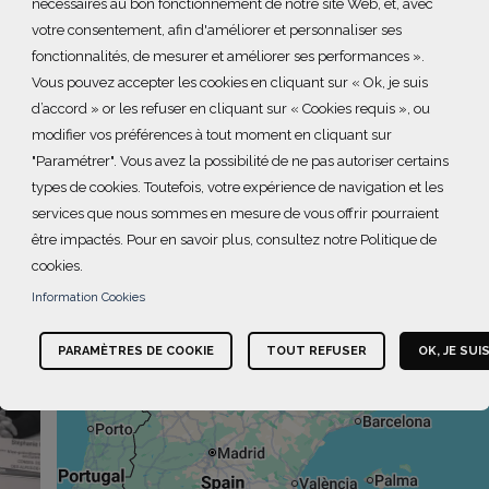
nécessaires au bon fonctionnement de notre site Web, et, avec
près de 200 000 femmes ont été victimes de violences sexist
votre consentement, afin d'améliorer et personnaliser ses
 connaîtra des violences, notamment sexuelles, dans sa vie.
fonctionnalités, de mesurer et améliorer ses performances ».
Vous pouvez accepter les cookies en cliquant sur « Ok, je suis
d’accord » or les refuser en cliquant sur « Cookies requis », ou
modifier vos préférences à tout moment en cliquant sur
+
"Paramétrer". Vous avez la possibilité de ne pas autoriser certains
−
types de cookies. Toutefois, votre expérience de navigation et les
services que nous sommes en mesure de vous offrir pourraient
être impactés. Pour en savoir plus, consultez notre Politique de
cookies.
Information Cookies
PARAMÈTRES DE COOKIE
TOUT REFUSER
OK, JE SUI