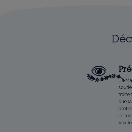
Déc
Pré
La Ma
soutie
traite
que la
profes
la céci
Voir l