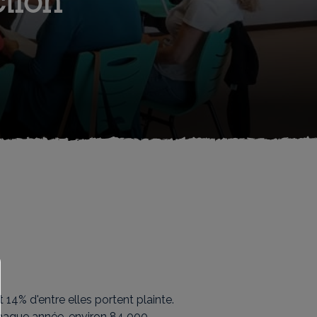
tion
4% d'entre elles portent plainte.
aque année, environ 84 000