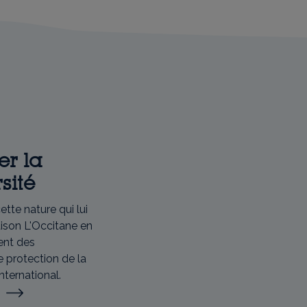
er la
sité
tte nature qui lui
aison L'Occitane en
ent des
protection de la
international.