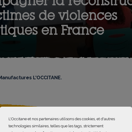
agner la reconstruc
ctimes de violences
tiques en France
 Manufactures L'OCCITANE.
L'Occitane et nos partenaires utilisons des cookies, et d'autres
femmes sont victimes de violences conjugales et seulement 1
technologies similaires, telles que les tags, strictement
ées sous les coups de leur compagnon ou ex-compagnon. Ch