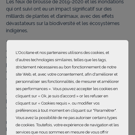
Les feux de brousse de 2019-2020 et les inondations
qui ont suivi ont eu un impact significatif sur des
milliards de plantes et d’animaux, avec des effets
dévastateurs sur la biodiversité et les écosystèmes
indigènes.
L'île Kangourou est un "hotspot" de biodiversité en
Australie-Méridionale, abritant 45 espèces endémiques
L'Occitane et nos partenaires utilisons des cookies, et
et 18 espèces végétales menacées. L'île est un refuge
d'autres technologies similaires, telles que les tags,
pour les espèces car elle a été isolée de nombreuses
strictement nécessaires au bon fonctionnement de notre
espèces envahissantes qui affectent l'Australie
site Web, et, avec votre consentement, afin d'améliorer et
continentale.
personnaliser ses fonctionnalités, de mesurer et améliorer
La préservation de la biodiversité dans la région profite
ses performances ». Vous pouvez accepter les cookies en
à l'ensemble de la population, car le tourisme, et
cliquant sur « Ok, je suis d’accord » or les refuser en
principalement l'écotourisme, représente 90 % du PIB
cliquant sur « Cookies requis », ou modifier vos
de l'île. Sur les plus de 205 000 personnes visitant l'île
préférences à tout moment en cliquant sur "Paramétrer".
Kangourou chaque année, 51 % visitent les parcs
Vous avez la possibilité de ne pas autoriser certains types
nationaux et 42 % effectuent des randonnées dans la
de cookies. Toutefois, votre expérience de navigation et les
brousse.
services que nous sommes en mesure de vous offrir