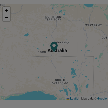
+
−
Leaflet
|
Map data ©
Google