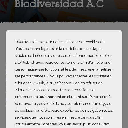
Biodiversidad A.C
L'Occitane et nos partenaires utilisons des cookies, et
d'autres technologies similaires, telles que les tags,
strictement nécessaires au bon fonctionnement de notre
site Web, et, avec votre consentement, afin d'améliorer et
Red de Viveros de Biodiversidad est une organisation à
personnaliser ses fonctionnalités, de mesurer et améliorer
but non lucratif, collaborative et innovante dont la
ses performances ». Vous pouvez accepter les cookies en
mission est de sauver les plantes, les forêts et leurs
cliquant sur « Ok, je suis d’accord » or les refuser en
usages qui constituent le patrimoine bioculturel. Elle
cliquant sur « Cookies requis », ou modifier vos
fournit des solutions de pointe pour la conservation, la
préférences à tout moment en cliquant sur "Paramétrer".
récupération et l'utilisation durable des plantes, des
Vous avez la possibilité de ne pas autoriser certains types
forêts et des écosystèmes urbains.
de cookies. Toutefois, votre expérience de navigation et les
services que nous sommes en mesure de vous offrir
Website
pourraient être impactés. Pour en savoir plus, consultez